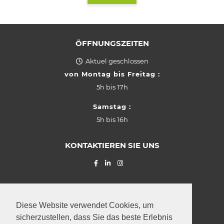
ÖFFNUNGSZEITEN
Aktuel geschlossen
von Montag bis Freitag :
5h bis 17h
Samstag :
5h bis 16h
KONTAKTIEREN SIE UNS
© La Provençale SARL (2026) Z.I.
"Grasbësch"
Leudelange
,
Diese Website verwendet Cookies, um
2, rue Roudebesch
sicherzustellen, dass Sie das beste Erlebnis