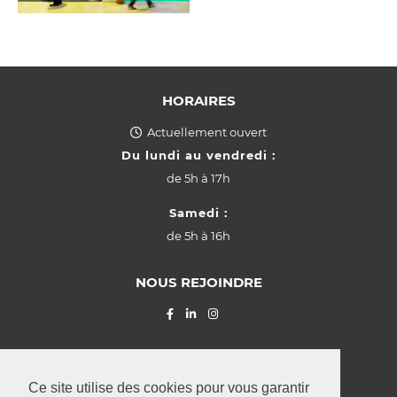
HORAIRES
Actuellement ouvert
Du lundi au vendredi :
de
5h à 17h
Samedi :
de
5h à 16h
NOUS REJOINDRE
© La Provençale SARL (2026) Z.I.
"Grasbësch"
Leudelange
,
Ce site utilise des cookies pour vous garantir