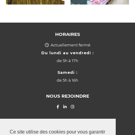
HORAIRES
Actuellement fermé
Du lundi au vendredi :
de
5h à 17h
Samedi :
de
5h à 16h
NOUS REJOINDRE
© La Provençale SARL (2026) Z.I.
"Grasbësch"
Leudelange
,
Ce site utilise des cookies pour vous garantir